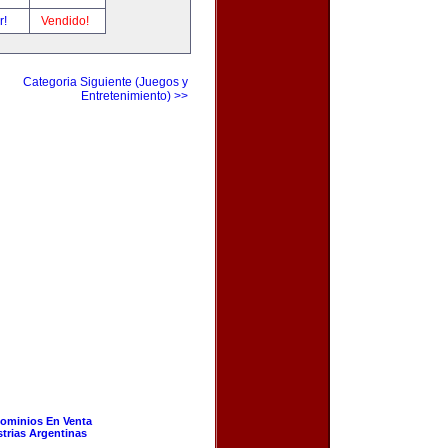
r!
Vendido!
Categoria Siguiente (Juegos y
Entretenimiento) >>
ominios En Venta
strias Argentinas