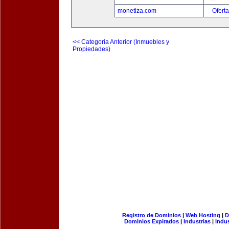
monetiza.com
Oferta
<< Categoria Anterior (Inmuebles y
Propiedades)
Registro de Dominios
|
Web Hosting
|
D
Dominios Expirados
|
Industrias
|
Indu