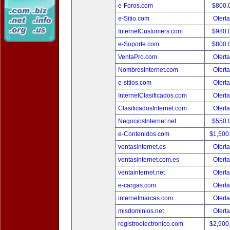
e-Foros.com
$800.
e-Sitio.com
Oferta
InternetCustomers.com
$980.
e-Soporte.com
$800.
VentaPro.com
Oferta
NombresInternet.com
Oferta
e-sitios.com
Oferta
InternetClasificados.com
Oferta
ClasificadosInternet.com
Oferta
NegociosInternet.net
$550.
e-Contenidos.com
$1,500
ventasinternet.es
Oferta
ventasinternet.com.es
Oferta
ventainternet.net
Oferta
e-cargas.com
Oferta
internetmarcas.com
Oferta
misdominios.net
Oferta
registroelectronico.com
$2,900