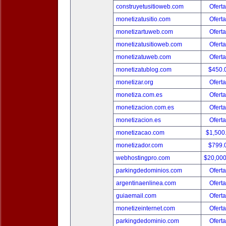
construyetusitioweb.com
Oferta
monetizatusitio.com
Oferta
monetizartuweb.com
Oferta
monetizatusitioweb.com
Oferta
monetizatuweb.com
Oferta
monetizatublog.com
$450.
monetizar.org
Oferta
monetiza.com.es
Oferta
monetizacion.com.es
Oferta
monetizacion.es
Oferta
monetizacao.com
$1,500
monetizador.com
$799.
webhostingpro.com
$20,00
parkingdedominios.com
Oferta
argentinaenlinea.com
Oferta
guiaemail.com
Oferta
monetizeinternet.com
Oferta
parkingdedominio.com
Oferta