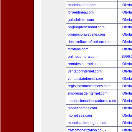
monetizando.com
Oferta
foroenlinea.com
Oferta
guiadelinks.com
Oferta
paginaprofesional.com
Oferta
promocionwebsite.com
Oferta
desarrollowebfreelance.com
Oferta
forofans.com
Oferta
onlinecompra.com
$999.
rematesinternet.com
Oferta
ventaporinternet.com
Oferta
ventasviainternet.com
Oferta
registroenbuscadores.com
Oferta
empresasdeinternet.com
Oferta
inscripcionenbuscadores.com
Oferta
moneticemos.com
Oferta
monetizas.com
Oferta
monetizationengine.com
Oferta
trafficmonetization.co.uk
Oferta