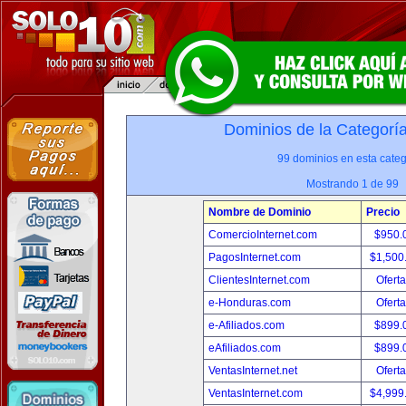
Dominios de la Categorí
99 dominios en esta categ
Mostrando 1 de 99
Nombre de Dominio
Precio
ComercioInternet.com
$950.
PagosInternet.com
$1,500
ClientesInternet.com
Oferta
e-Honduras.com
Oferta
e-Afiliados.com
$899.
eAfiliados.com
$899.
VentasInternet.net
Oferta
VentasInternet.com
$4,999