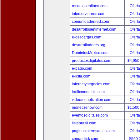
recursosenlinea.com
Oferta
interservidores.com
Oferta
comunidadenred.com
Oferta
desarrolloseninternet.com
Oferta
e-descargas.com
Oferta
desarrolladores.org
Oferta
DominiosMexico.com
Oferta
productosdigitales.com
$4,950
e-pago.com
Oferta
e-lista.com
Oferta
internetynegocios.com
Oferta
trafficmonetize.com
Oferta
videomonetization.com
Oferta
monetizenow.com
$1,500
eventosdigitales.com
Oferta
listabrasil.com
Oferta
paginasinteresantes.com
Oferta
conunclick.com
$550.