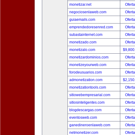
monetizar.net
Oferta
negociosenlaweb.com
Oferta
guiaemails.com
Oferta
emprendedoresenred.com
Oferta
subastainternet.com
Oferta
monetizado.com
Oferta
monetizalo.com
$9,800
monetizardominios.com
Oferta
monetizeyourweb.com
Oferta
forodeusuarios.com
Oferta
admonetization.com
$2,150
monetizationtools.com
Oferta
sitiowebempresarial.com
Oferta
sitiosinteligentes.com
Oferta
blogdescargas.com
Oferta
eventosweb.com
Oferta
ganedineroenlaweb.com
Oferta
netmonetizer.com
Oferta