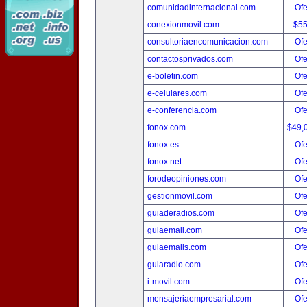
comunidadinternacional.com
Ofe
conexionmovil.com
$5
consultoriaencomunicacion.com
Ofe
contactosprivados.com
Ofe
e-boletin.com
Ofe
e-celulares.com
Ofe
e-conferencia.com
Ofe
fonox.com
$49,
fonox.es
Ofe
fonox.net
Ofe
forodeopiniones.com
Ofe
gestionmovil.com
Ofe
guiaderadios.com
Ofe
guiaemail.com
Ofe
guiaemails.com
Ofe
guiaradio.com
Ofe
i-movil.com
Ofe
mensajeriaempresarial.com
Ofe