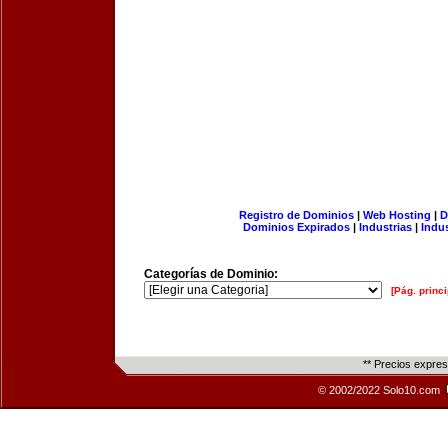
Registro de Dominios
|
Web Hosting
|
D
Dominios Expirados
|
Industrias
|
Indu
Categorías de Dominio:
[Pág. princi
** Precios expre
© 2002/2022 Solo10.com