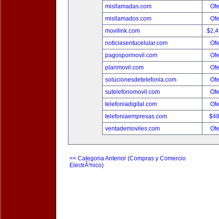
misllamadas.com
Ofe
misllamados.com
Ofe
movilink.com
$2,
noticiasentucelular.com
Ofe
pagospormovil.com
Ofe
planmovil.com
Ofe
solucionesdetelefonia.com
Ofe
sutelefonomovil.com
Ofe
telefoniadigital.com
Ofe
telefoniaempresas.com
$4
ventademoviles.com
Ofe
<< Categoria Anterior (Compras y Comercio
ElectrÃ³nico)