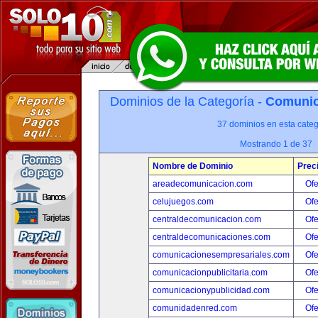
Dominios de la Categoría -
Comunica
37 dominios en esta categ
Mostrando 1 de 37
Nombre de Dominio
Prec
areadecomunicacion.com
Ofe
celujuegos.com
Ofe
centraldecomunicacion.com
Ofe
centraldecomunicaciones.com
Ofe
comunicacionesempresariales.com
Ofe
comunicacionpublicitaria.com
Ofe
comunicacionypublicidad.com
Ofe
comunidadenred.com
Ofe