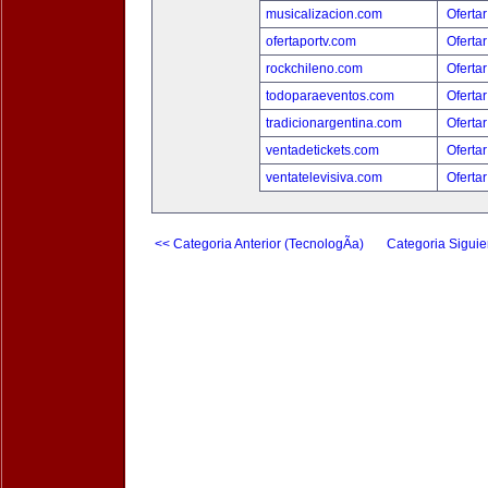
musicalizacion.com
Ofertar
ofertaportv.com
Ofertar
rockchileno.com
Ofertar
todoparaeventos.com
Ofertar
tradicionargentina.com
Ofertar
ventadetickets.com
Ofertar
ventatelevisiva.com
Ofertar
<< Categoria Anterior (TecnologÃ­a)
Categoria Siguie