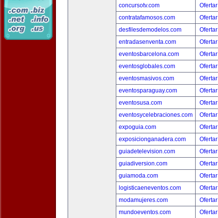
concursotv.com
Ofertar
contratafamosos.com
Ofertar
desfilesdemodelos.com
Ofertar
entradasenventa.com
Ofertar
eventosbarcelona.com
Ofertar
eventosglobales.com
Ofertar
eventosmasivos.com
Ofertar
eventosparaguay.com
Ofertar
eventosusa.com
Ofertar
eventosycelebraciones.com
Ofertar
expoguia.com
Ofertar
exposicionganadera.com
Ofertar
guiadetelevision.com
Ofertar
guiadiversion.com
Ofertar
guiamoda.com
Ofertar
logisticaeneventos.com
Ofertar
modamujeres.com
Ofertar
mundoeventos.com
Ofertar