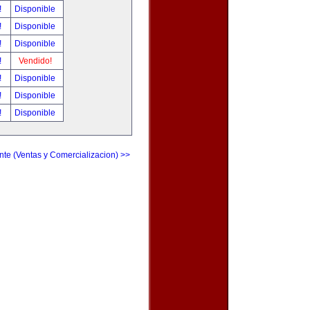
!
Disponible
!
Disponible
!
Disponible
!
Vendido!
!
Disponible
!
Disponible
!
Disponible
nte (Ventas y Comercializacion) >>