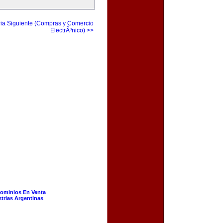
ia Siguiente (Compras y Comercio
ElectrÃ³nico) >>
ominios En Venta
strias Argentinas