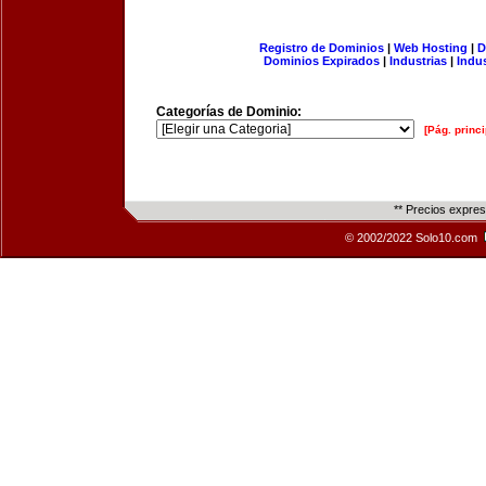
Registro de Dominios
|
Web Hosting
|
D
Dominios Expirados
|
Industrias
|
Indu
Categorías de Dominio:
[Pág. princi
** Precios expre
© 2002/2022 Solo10.com