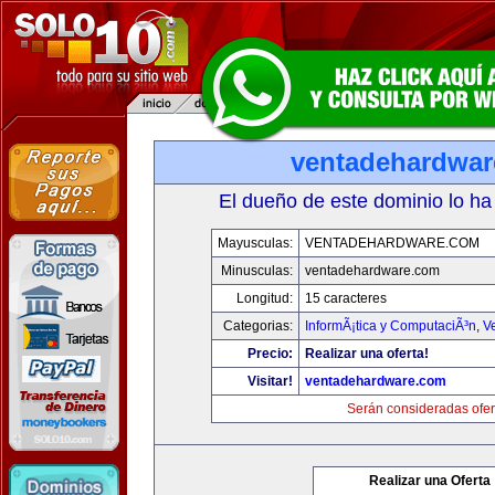
ventadehardwa
El dueño de este dominio lo ha
Mayusculas:
VENTADEHARDWARE.COM
Minusculas:
ventadehardware.com
Longitud:
15 caracteres
Categorias:
InformÃ¡tica y ComputaciÃ³n
,
V
Precio:
Realizar una oferta!
Visitar!
ventadehardware.com
Serán consideradas ofer
Realizar una Oferta