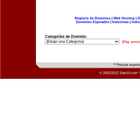
Registro de Dominios
|
Web Hosting
|
D
Dominios Expirados
|
Industrias
|
Indu
Categorías de Dominio:
[Pág. princi
** Precios expre
© 2002/2022 Solo10.com