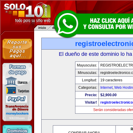
registroelectron
El dueño de este dominio lo ha
Mayusculas:
REGISTROELECTR
Minusculas:
registroelectronico
Longitud:
19 caracteres
Categorias:
Internet
,
Web Hostin
Precio:
$2,900.00
Visitar!
registroelectronic
Serán consideradas ofer
R