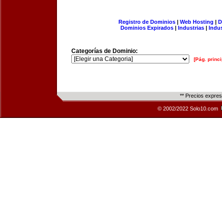
Registro de Dominios
|
Web Hosting
|
D
Dominios Expirados
|
Industrias
|
Indu
Categorías de Dominio:
[Pág. princi
** Precios expre
© 2002/2022 Solo10.com