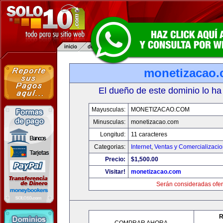
monetizacao
El dueño de este dominio lo ha
Mayusculas:
MONETIZACAO.COM
Minusculas:
monetizacao.com
Longitud:
11 caracteres
Categorias:
Internet
,
Ventas y Comercializaci
Precio:
$1,500.00
Visitar!
monetizacao.com
Serán consideradas ofer
R