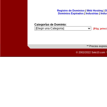
Registro de Dominios
|
Web Hosting
|
D
Dominios Expirados
|
Industrias
|
Indu
Categorías de Dominio:
[Pág. princi
** Precios expre
© 2002/2022 Solo10.com