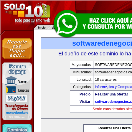
softwaredenegoc
El dueño de este dominio lo ha
Mayusculas:
SOFTWAREDENEGOC
Minusculas:
softwaredenegocios.c
Longitud:
18 caracteres
Categorias:
InformÃ¡tica y Comput
Precio:
Realizar una oferta!
Visitar!
softwaredenegocios.
Serán consideradas ofer
Realizar una Oferta