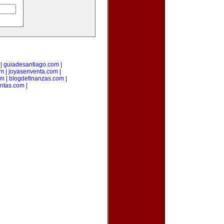
|
guiadesantiago.com
|
om
|
joyasenventa.com
|
om
|
blogdefinanzas.com
|
entas.com
|