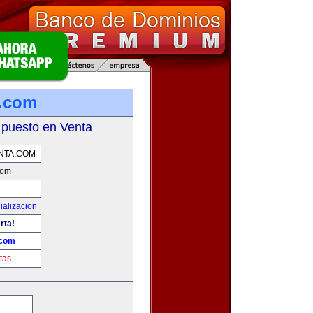
a.com
 puesto en Venta
NTA.COM
com
ializacion
rta!
.com
tas