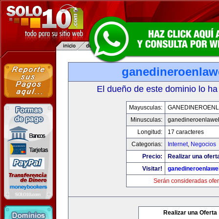
ganedineroenla
El dueño de este dominio lo ha
Mayusculas:
GANEDINEROEN
Minusculas:
ganedineroenlawe
Longitud:
17 caracteres
Categorias:
Internet
,
Negocios
Precio:
Realizar una ofert
Visitar!
ganedineroenlaw
Serán consideradas ofer
Realizar una Oferta