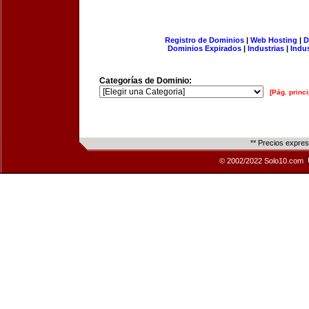
Registro de Dominios
|
Web Hosting
|
D
Dominios Expirados
|
Industrias
|
Indu
Categorías de Dominio:
[Pág. princi
** Precios expre
© 2002/2022 Solo10.com