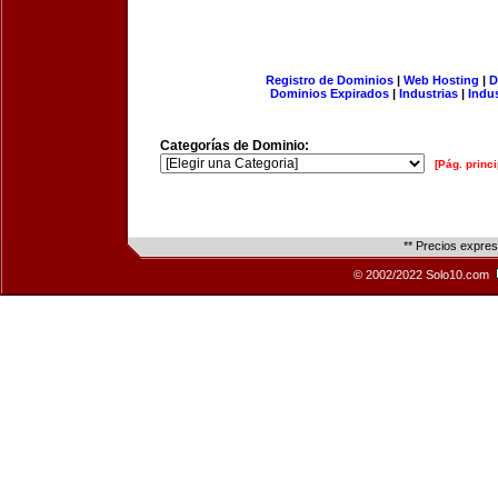
Registro de Dominios
|
Web Hosting
|
D
Dominios Expirados
|
Industrias
|
Indu
Categorías de Dominio:
[Pág. princi
** Precios expre
© 2002/2022 Solo10.com