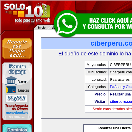
ciberperu.c
El dueño de este dominio lo ha
Mayusculas:
CIBERPERU
Minusculas:
ciberperu.co
Longitud:
9 caracteres
Categorias:
PaÃ­ses y Ci
Precio:
Realizar una 
Visitar!
ciberperu.c
Serán consideradas ofer
Realizar una Oferta