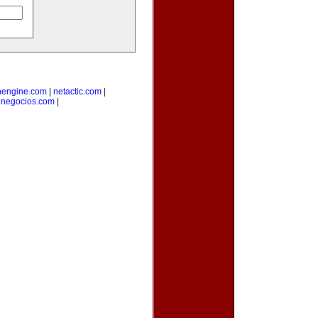
nengine.com
|
netactic.com
|
enegocios.com
|