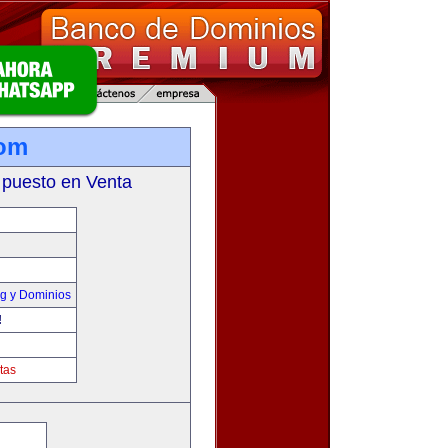
com
 puesto en Venta
g y Dominios
!
tas