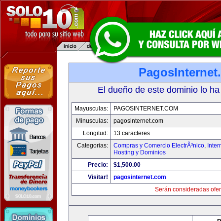
PagosInternet
El dueño de este dominio lo ha
Mayusculas:
PAGOSINTERNET.COM
Minusculas:
pagosinternet.com
Longitud:
13 caracteres
Categorias:
Compras y Comercio ElectrÃ³nico
,
Inter
Hosting y Dominios
Precio:
$1,500.00
Visitar!
pagosinternet.com
Serán consideradas ofer