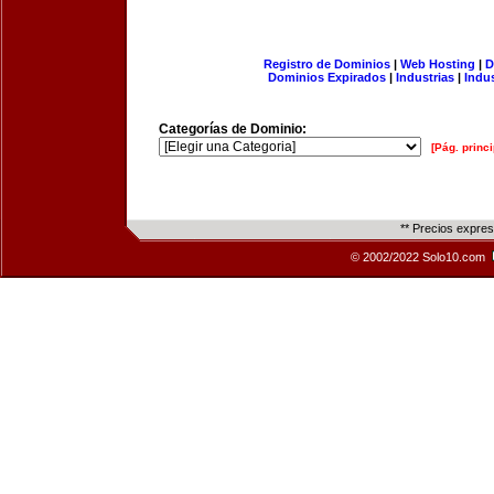
Registro de Dominios
|
Web Hosting
|
D
Dominios Expirados
|
Industrias
|
Indu
Categorías de Dominio:
[Pág. princi
** Precios expre
© 2002/2022 Solo10.com